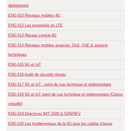
déploiement
ENG-510
Réseaux mobiles 4G
ENG-512
Les essentiels en LTE
ENG-513
Réseau central 4G
ENG-514
Réseaux mobiles avancés: QoS, QoE & aspects
techniques
ENG-515
5G et IoT
ENG-516
Audit de sécurité réseau
ENG-517
5G et IoT - point de vue technique et réglementaire
ENG-518
5G et IoT point de vue technique et réglementaire (Classe
virtuelle)
ENG-519
Directives IMT 2020 & SDN/NFV
ENG-520
Les fondamentaux de la 5G pour les cadres (classe