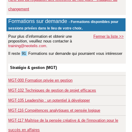
changement
Formations sur demande
- Formations disponibles pour
.
sessions privées dans le lieu de votre choix
Pour plus d’information et obtenir une
Fermer la liste >>
proposition, veuillez nous contacter à
training@neotelis.com
.
Il reste
91
Formations sur demande
qui pourraient vous intéresser
Stratégie & gestion (MGT)
MGT-000
Formation privée en gestion
MGT-102
Techniques de gestion de projet efficaces
MGT-105
Leadership : un potentiel à développer
MGT-116
Compétences analytiques et pensée logique
MGT-117
Maîtrise de la pensée créative & de l'innovation pour le
succès en affaires