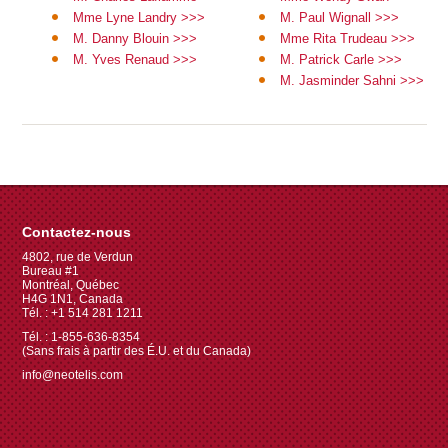
Mme Lyne Landry >>>
M. Paul Wignall >>>
M. Danny Blouin >>>
Mme Rita Trudeau >>>
M. Yves Renaud >>>
M. Patrick Carle >>>
M. Jasminder Sahni >>>
Contactez-nous
4802, rue de Verdun
Bureau #1
Montréal, Québec
H4G 1N1, Canada
Tél. : +1 514 281 1211
Tél. : 1-855-636-8354
(Sans frais à partir des É.U. et du Canada)
info@neotelis.com