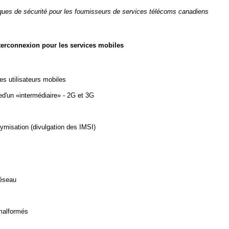
iques de sécurité pour les fournisseurs de services télécoms canadiens
nterconnexion pour les services mobiles
es utilisateurs mobiles
qued'un «intermédiaire» - 2G et 3G
misation (divulgation des IMSI)
réseau
malformés