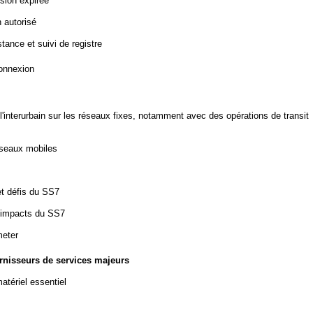
sion expirée
 autorisé
ance et suivi de registre
connexion
l'interurbain sur les réseaux fixes, notamment avec des opérations de transit
éseaux mobiles
et défis du SS7
t impacts du SS7
meter
ournisseurs de services majeurs
atériel essentiel