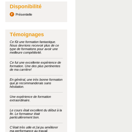
Disponibilité
Présentielle
Témoignages
Ce fût une formation fantastique.
Nous devrions recevoir plus de ce
type de formations pour avoir une
meilleure compétitivité.
Ce fut une excellente expérience de
formation. Une des plus pertinentes
de ma carrière!
En général, une très bonne formation
que je recommanderais sans
hésitation.
Une expérience de formation
extraordinaire.
Le cours était excellent du début à la
fin. Le formateur était
particulièrement bon.
C'était très utile et j'ai pu améliorer
ma performance au travail.