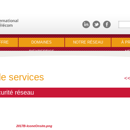
FFRE
DOMAINES
NOTRE RÉSEAU
À P
D’EXPERTISE
NE
de services
<<
urité réseau