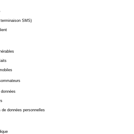
e
: terminaison SMS)
lient
nérables
aits
mobiles
onsommateurs
es données
rs
rs de données personnelles
dique