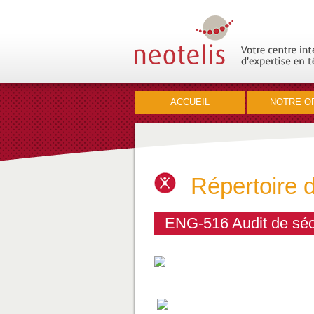
ACCUEIL
NOTRE O
Répertoire 
ENG-516 Audit de séc