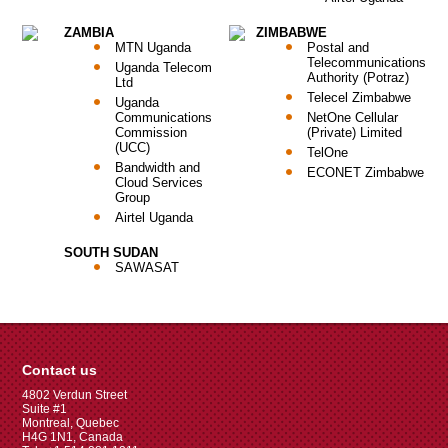
ZAMBIA
ZIMBABWE
MTN Uganda
Postal and
Telecommunications
Uganda Telecom
Authority (Potraz)
Ltd
Telecel Zimbabwe
Uganda
Communications
NetOne Cellular
Commission
(Private) Limited
(UCC)
TelOne
Bandwidth and
ECONET Zimbabwe
Cloud Services
Group
Airtel Uganda
SOUTH SUDAN
SAWASAT
Contact us
4802 Verdun Street
Suite #1
Montreal, Quebec
H4G 1N1, Canada