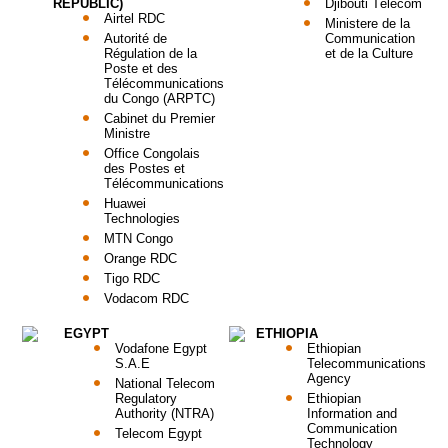
REPUBLIC)
Djibouti Télécom
Airtel RDC
Ministere de la
Autorité de
Communication
Régulation de la
et de la Culture
Poste et des
Télécommunications
du Congo (ARPTC)
Cabinet du Premier
Ministre
Office Congolais
des Postes et
Télécommunications
Huawei
Technologies
MTN Congo
Orange RDC
Tigo RDC
Vodacom RDC
EGYPT
ETHIOPIA
Vodafone Egypt
Ethiopian
S.A.E
Telecommunications
Agency
National Telecom
Regulatory
Ethiopian
Authority (NTRA)
Information and
Communication
Telecom Egypt
Technology