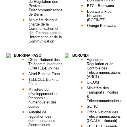
Botswana (MTN)
de Régulation des
Postes et
BTC - Botswana
Télécommunications
Botswana Fiber
de Bénin
Networks
Ministère délégué
(BOFINET)
chargé de la
Orange Botswana
Communication et
des Technologies de
l'Information et de la
Communication
BURKINA FASO
BURUNDI
Office National des
Agence de
Télécommunications
Regulation et de
(ONATEL-Burkina)
Contrôle des
Télécommunications
Airtel Burkina Faso
(ARCT)
TELECEL Burkina
U-COM
Faso
Ministère des
Ministère du
Transports, Postes
développement de
&
l'économie
Télécommunications
numérique et des
postes
SETIC
Autorité de
Office National des
régulation des
Télécommunications
communications
(ONATEL-Burundi)
électroniques
TELECEL Burundi