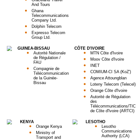
And Tours
Ghana
Telecommunications
Company Ltd.
Dolphin Telecom
Expresso Telecom
Group Ltd.
GUINEA-BISSAU
CÔTE D'IVOIRE
Autorité Nationale
MTN Côte d'Ivoire
de Régulation /
Moov Côte d'Ivoire
FAU
INET
Compagnie de
COMIUM-CI SA (KoZ')
Télécommunication
de la Guinée-
Agence Attoungblan
Bissau
Loteny Telecom (Telecel)
Orange Côte d'Ivoire
Autorité de Régulation
des
Télécommunications/TIC
de Côte d'Ivoire (ARTCI)
KENYA
LESOTHO
Orange Kenya
Lesotho
Communications
Ministry of
Authority (LCA)
Transport and