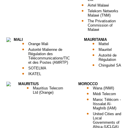
Airtel Malawi
Telekom Networks
Malawi (TNM)
The Privatisation
Commission of
Malawi
MALI
MAURITANIA
Orange Mali
Mattel
Autorité Malienne de
Mauritel
Régulation des
Autorité de
Télécommunications/TIC
Régulation
et des Postes (AMRTP)
Chinguitel SA
SOTELMA
IKATEL
MAURITIUS
MOROCCO
Mauritius Telecom
Wana (INWI)
Ltd (Orange)
Médi Telecom
Maroc Télécom -
Itissalat Al-
Maghrib (IAM)
United Cities and
Local
Governments of
Africa (UCLGA)