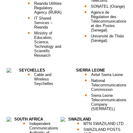
Telecoms
Rwanda Utilities
SONATEL (Orange)
Regulatory
Agency (RURA)
Agence de
Régulation des
IT Shared
Télécommunications
Services –
et des Postes
Rwanda
(Senegal)
Ministry of
Université de Thiès
Education,
(Sénégal)
Science,
Technology and
Scientific
Research
SEYCHELLES
SIERRA LEONE
Cable and
Airtel Sierra Leone
Wireless
National
Seychelles
Telecommunications
Commission
Sierra Leone
Telecommunications
Company
(SIERRATEL)
SOUTH AFRICA
SWAZILAND
Independent
MTN SWAZILAND LTD
Communications
SWAZILAND POSTS
Authority of