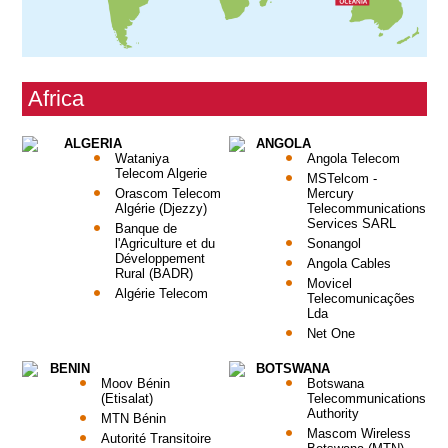
Africa
ALGERIA
ANGOLA
Wataniya
Angola Telecom
Telecom Algerie
MSTelcom -
Orascom Telecom
Mercury
Algérie (Djezzy)
Telecommunications
Services SARL
Banque de
l'Agriculture et du
Sonangol
Développement
Angola Cables
Rural (BADR)
Movicel
Algérie Telecom
Telecomunicações
Lda
Net One
BENIN
BOTSWANA
Moov Bénin
Botswana
(Etisalat)
Telecommunications
Authority
MTN Bénin
Mascom Wireless
Autorité Transitoire