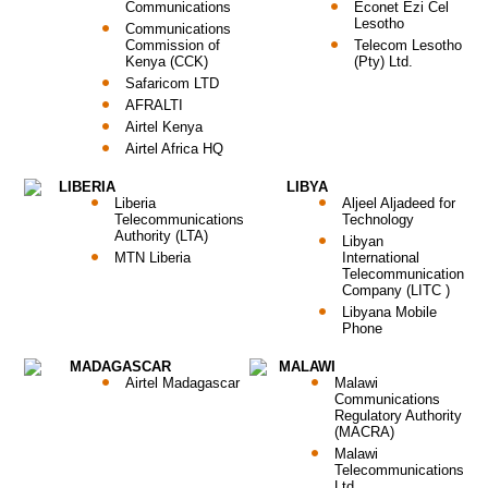
Communications
Econet Ezi Cel
Lesotho
Communications
Commission of
Telecom Lesotho
Kenya (CCK)
(Pty) Ltd.
Safaricom LTD
AFRALTI
Airtel Kenya
Airtel Africa HQ
LIBERIA
LIBYA
Liberia
Aljeel Aljadeed for
Telecommunications
Technology
Authority (LTA)
Libyan
MTN Liberia
International
Telecommunication
Company (LITC )
Libyana Mobile
Phone
MADAGASCAR
MALAWI
Airtel Madagascar
Malawi
Communications
Regulatory Authority
(MACRA)
Malawi
Telecommunications
Ltd.