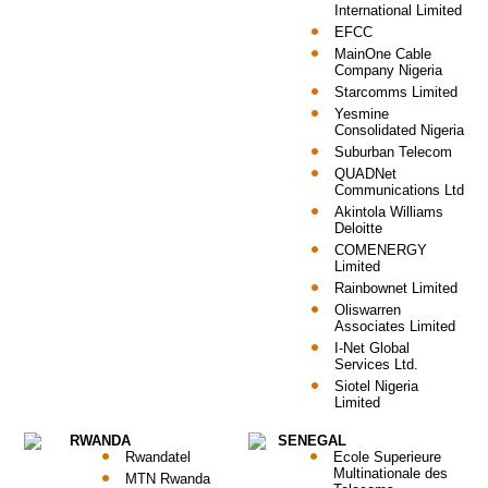
International Limited
EFCC
MainOne Cable
Company Nigeria
Starcomms Limited
Yesmine
Consolidated Nigeria
Suburban Telecom
QUADNet
Communications Ltd
Akintola Williams
Deloitte
COMENERGY
Limited
Rainbownet Limited
Oliswarren
Associates Limited
I-Net Global
Services Ltd.
Siotel Nigeria
Limited
RWANDA
SENEGAL
Rwandatel
Ecole Superieure
Multinationale des
MTN Rwanda