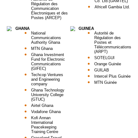
Co. Ltd.(GAMTEL)
Régulation des
Africell Gambia Ltd.
Communication
Électroniques et des
Postes (ARCEP)
GHANA
GUINEA
National
Autorité de
Communications
Régulation des
Authority Ghana
Postes et
Télécommunications
MTN Ghana
(ARPT)
Ghana Investment
SOTELGUI
Fund for Electronic
Communications
Orange Guinée
(GIFEC)
GUILAB
Techcop Ventures
Intercel Plus Guinée
and Engineering
MTN Guinée
company
Ghana Technology
University College
(GTUC)
Airtel Ghana
Vodafone Ghana
Kofi Annan
International
Peacekeeping
Training Centre
Graceland Travel