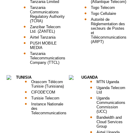
Tanzania Limited
(Atlantique Telecom)
Tanzania
Togo Telecom
Communications
Togo Cellulaire
Regulatory Authority
Autorité de
(TCRA)
Réglementation des
Zanzibar Telecom
secteurs de Postes
Ltd. (ZANTEL)
et
Airtel Tanzania
Télécommunications
(ARPT)
PUSH MOBILE
MEDIA
Tanzania
Telecommunications
Company (TTCL)
TUNISIA
UGANDA
Orascom Télécom
MTN Uganda
Tunisie (Tunisiana)
Uganda Telecom
CIFODE'COM
Ltd
Tunisie Telecom
Uganda
Communications
Instance Nationale
Commission
des
(UCC)
Telecommunications
Bandwidth and
Cloud Services
Group
Airtel Uganda