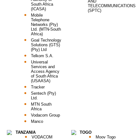
AND
South Africa
TELECOMMUNICATIONS
(ICASA)
(SPTC)
Mobile
Telephone
Networks (Pty)
Ltd. (MTN-South
Africa)
Goal Technology
Solutions (GTS)
(Pty) Ltd
Telkom S.A.
Universal
Services and
Access Agency
of South Africa
(USAASA)
Tracker
Sentech (Pty)
Ltd.
MTN South
Africa
Vodacom Group
Manco
TANZANIA
TOGO
VODACOM
Moov Togo