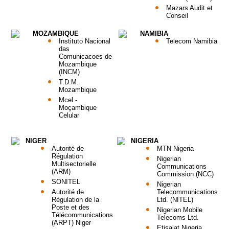
Mazars Audit et
Conseil
MOZAMBIQUE
NAMIBIA
Instituto Nacional
Telecom Namibia
das
Comunicacoes de
Mozambique
(INCM)
T.D.M.
Mozambique
Mcel -
Moçambique
Celular
NIGER
NIGERIA
Autorité de
MTN Nigeria
Régulation
Nigerian
Multisectorielle
Communications
(ARM)
Commission (NCC)
SONITEL
Nigerian
Autorité de
Telecommunications
Régulation de la
Ltd. (NITEL)
Poste et des
Nigerian Mobile
Télécommunications
Telecoms Ltd.
(ARPT) Niger
Etisalat Nigeria