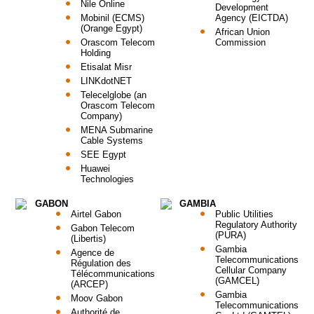
Nile Online
Development
Mobinil (ECMS)
Agency (EICTDA)
(Orange Egypt)
African Union
Orascom Telecom
Commission
Holding
Etisalat Misr
LINKdotNET
Telecelglobe (an
Orascom Telecom
Company)
MENA Submarine
Cable Systems
SEE Egypt
Huawei
Technologies
GABON
GAMBIA
Airtel Gabon
Public Utilities
Regulatory Authority
Gabon Telecom
(PURA)
(Libertis)
Gambia
Agence de
Telecommunications
Régulation des
Cellular Company
Télécommunications
(GAMCEL)
(ARCEP)
Gambia
Moov Gabon
Telecommunications
Authorité de